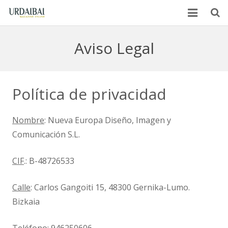
Home es
Aviso Legal
Conócenos
Hemeroteca
Política de privacidad
Publicidad
Nombre
: Nueva Europa Diseño, Imagen y
Distribución
Comunicación S.L.
Anunciantes
CIF
.: B-48726533
Contacto
Calle
: Carlos Gangoiti 15, 48300 Gernika-Lumo.
Bizkaia
Euskara
Español