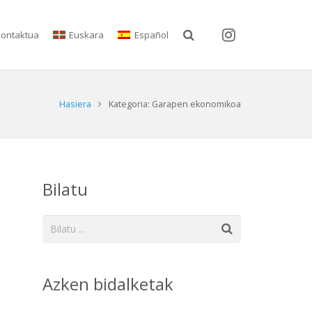
ontaktua
Euskara
Español
Hasiera
Kategoria: Garapen ekonomikoa
Bilatu
Azken bidalketak