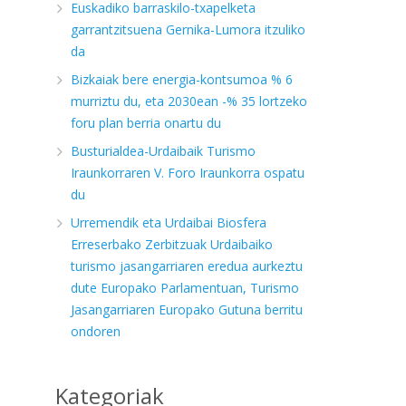
Euskadiko barraskilo-txapelketa
garrantzitsuena Gernika-Lumora itzuliko
da
Bizkaiak bere energia-kontsumoa % 6
murriztu du, eta 2030ean -% 35 lortzeko
foru plan berria onartu du
Busturialdea-Urdaibaik Turismo
Iraunkorraren V. Foro Iraunkorra ospatu
du
Urremendik eta Urdaibai Biosfera
Erreserbako Zerbitzuak Urdaibaiko
turismo jasangarriaren eredua aurkeztu
dute Europako Parlamentuan, Turismo
Jasangarriaren Europako Gutuna berritu
ondoren
Kategoriak