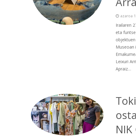
Arr
azaroa 1
Irailaren
eta funtse
objektuen 
Museoan ik
Emakumeak
Leixuri Ar
Apraiz…
Tok
osta
NIK