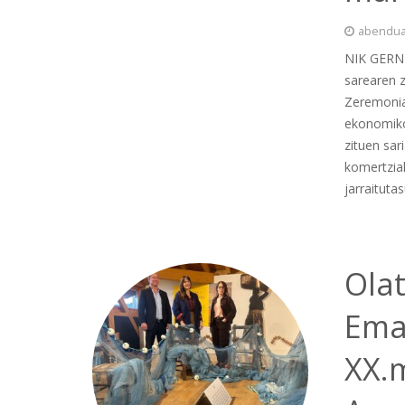
abendua
NIK GERNIK
sarearen z
Zeremoniak
ekonomiko
zituen sar
komertzial
jarraituta
Ola
Ema
XX.