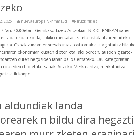
tzeko
2, 2025
nuevaeuropa_v7hmm13d
Iruzkinik ez
 27an, 20:00etan, Gernikako Lizeo Antzokian NIK GERNIKAN sarien
edizioa ospatuko da, tokiko merkataritza eta ostalaritzaren urteko
agusia. Ospakizunean enpresaburuak, ostalariak eta agintariak bilduk
 herriaren ekonomiari eusten dioten eta, aldi berean, auzoen gizarte-
indartzen duten negozioen lanari balioa emateko. Lau kategoriatan
n dira edizio honetako sariak: Auzoko Merkataritza, merkataritza-
usietatik kanpo…
u aldundiak landa
orearekin bildu dira hegazti
earen murrizketen eraginari