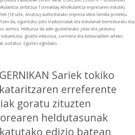
kularitza zerbitzua Torrealday Aholkularitza enpresaren eskutik)
rtek (18 urte, Arratzu) aurkeztutako enpresa-ideia familia-proiektu
rtzen da, egurrezko joko tradizionalak eta eskulanak berreskuratu eta
ko asmoz. Helburua da adin guztietarako jolas eta jarduera
 eskaintzea, gizarte-inklusioa, sormena eta belaunaldien arteko
k sustatuz. Egurrez egindako…
 GERNIKAN Sariek tokiko
kataritzaren erreferente
iak goratu zituzten
torearen heldutasunak
katutako edizio batean