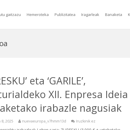
utu gaitzazu
Hemeroteka
Publizitatea
Iragarleak
Banaketa
K
koa
ESKU’ eta ‘GARILE’,
urialdeko XII. Enpresa Ideia
iaketako irabazle nagusiak
 8, 2025
nuevaeuropa_v7hmm13d
Iruzkinik ez
 proiektu irabazleak Lehen saria: ZURESKU (3.000 € + urtebeteko