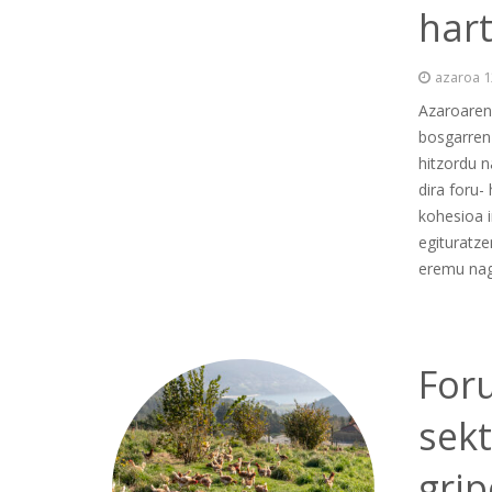
har
azaroa 1
Azaroaren
bosgarren 
hitzordu n
dira foru-
kohesioa 
egituratze
eremu nag
For
sekt
grip