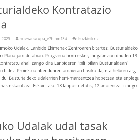
turialdeko Kontratazio
na
, 2025
nuevaeuropa_v7hmm13d
Iruzkinik ez
umoko Udalak, Lanbide Ekimenak Zentroaren bitartez, Busturialdeko
o Plana jarri du abian. Programa horri esker, langabezian dauden 13
ontratatu ahal izango dira Lanbideren ‘Ibili Ibilian Busturialdean’
n bidez. Proiektua abenduaren amaieran hasiko da, eta helburu argi
 du: Busturialdeko udalerrien herri-mantentzea hobetzea eta enplegu
riak eskaintzea. Eskainitako 13 lanpostuetatik, 12 peoientzat izango
uko Udalak udal tasak