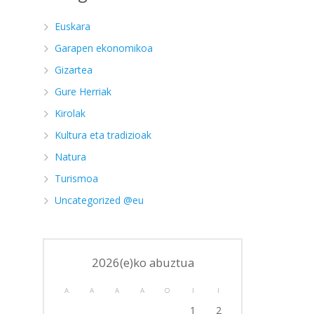
Euskara
Garapen ekonomikoa
Gizartea
Gure Herriak
u
Kirolak
Kultura eta tradizioak
Natura
Turismoa
Uncategorized @eu
2026(e)ko abuztua
A
A
A
A
O
I
I
1
2