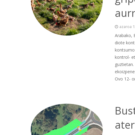
aurr
azaroa 1
Arabako, 
diote kont
kontsumoa
kontrol- e
guztietan.
ekoizpene
Ovo 12- o
Bust
ate