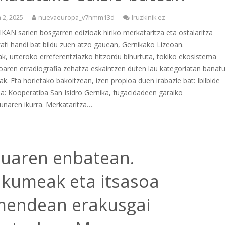
 2, 2025
nuevaeuropa_v7hmm13d
Iruzkinik ez
AN sarien bosgarren edizioak hiriko merkataritza eta ostalaritza
ati handi bat bildu zuen atzo gauean, Gernikako Lizeoan.
, urteroko erreferentziazko hitzordu bihurtuta, tokiko ekosistema
aren erradiografia zehatza eskaintzen duten lau kategoriatan banat
iak. Eta horietako bakoitzean, izen propioa duen irabazle bat: Ibilbide
a: Kooperatiba San Isidro Gernika, fugacidadeen garaiko
sunaren ikurra. Merkataritza…
tuaren enbatean.
kumeak eta itsasoa
mendean erakusgai