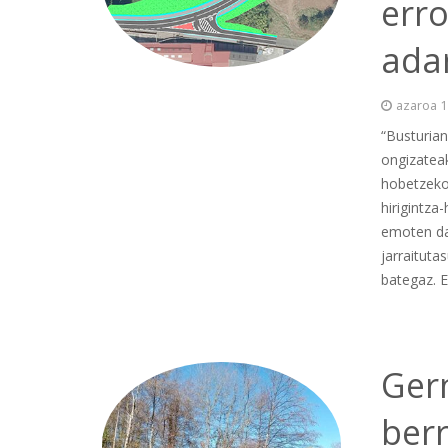
err
ada
azaroa 1
“Busturia
ongizateak
hobetzeko 
hirigintz
emoten da
jarraituta
bategaz. 
Ger
berr