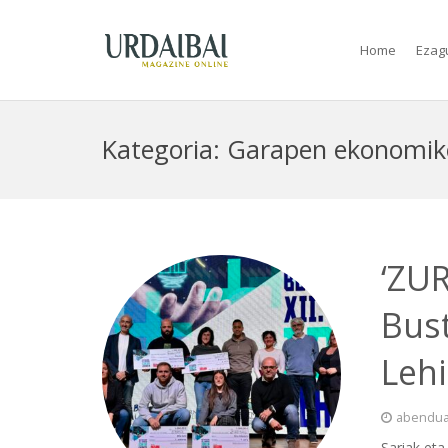
Home
Ezag
Kategoria: Garapen ekonomi
‘ZUR
Bust
Leh
abendua
Sariak eta