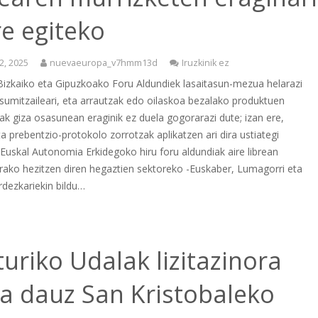
e egiteko
2, 2025
nuevaeuropa_v7hmm13d
Iruzkinik ez
Bizkaiko eta Gipuzkoako Foru Aldundiek lasaitasun-mezua helarazi
sumitzaileari, eta arrautzak edo oilaskoa bezalako produktuen
k giza osasunean eraginik ez duela gogorarazi dute; izan ere,
ta prebentzio-protokolo zorrotzak aplikatzen ari dira ustiategi
 Euskal Autonomia Erkidegoko hiru foru aldundiak aire librean
rako hezitzen diren hegaztien sektoreko -Euskaber, Lumagorri eta
rdezkariekin bildu…
uriko Udalak lizitazinora
ra dauz San Kristobaleko