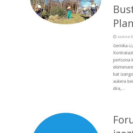
Bus
Pla
azaroa 6
Gernika-L
Kontratazi
pertsona k
ekimenare
bat izango
aukera ber
dira,…
For