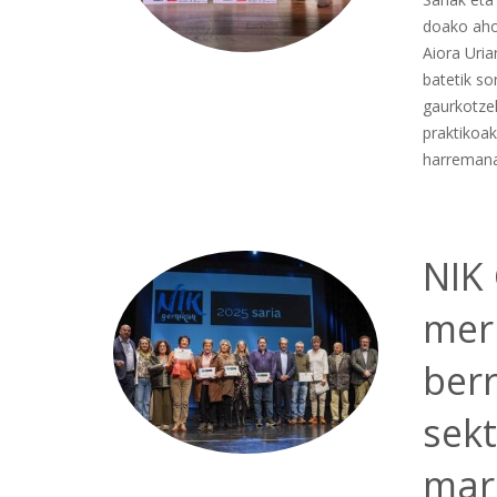
doako ahol
Aiora Uria
batetik so
gaurkotze
praktikoak
harremana
NIK
mer
berr
sek
mar