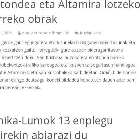
otondea eta Altamira lotzek
rreko obrak
1, 2025
nuevaeuropa_v7hmm13d
Iruzkinik ez
n geure gaur egungo eta etorkizuneko bizilagunen segurtasunak eta
 kezkatzen gaitu. Horregaitik, gure auzoen bideragarritasuna
inbertitzen dogu. San Kristobal auzoko eta errotonda barriko
a-hobekuntzek trafiko bareagoa eta ikuspen ta segurtasun handiagoa
be Altamirako eta San Kristobaleko sarbideetan. Orain, bide horren
sunari ekingo deutsagu, konektibitdadea hobetuten dauen adar barri
Era berean, eskerrak…
nika-Lumok 13 enplegu
irekin abiarazi du