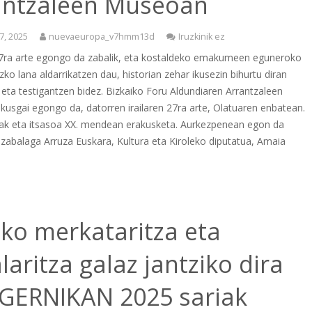
antzaleen Museoan
7, 2025
nuevaeuropa_v7hmm13d
Iruzkinik ez
 27ra arte egongo da zabalik, eta kostaldeko emakumeen eguneroko
zko lana aldarrikatzen dau, historian zehar ikusezin bihurtu diran
eta testigantzen bidez. Bizkaiko Foru Aldundiaren Arrantzaleen
usgai egongo da, datorren irailaren 27ra arte, Olatuaren enbatean.
 eta itsasoa XX. mendean erakusketa. Aurkezpenean egon da
rizabalaga Arruza Euskara, Kultura eta Kiroleko diputatua, Amaia
iko merkataritza eta
laritza galaz jantziko dira
 GERNIKAN 2025 sariak