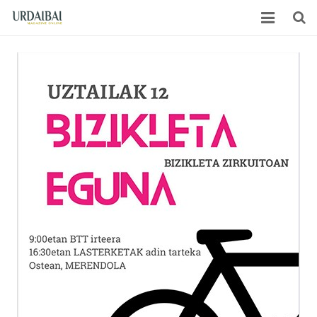
Home
Ezagutu gaitzazu
Hemeroteka
Publizitatea
Iragarleak
Banaketa
Kontaktua
Euskara
Español