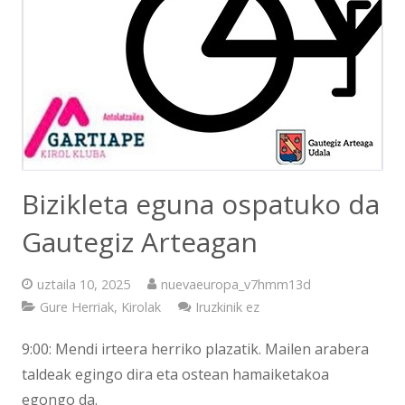
Bizikleta eguna ospatuko da
Gautegiz Arteagan
uztaila 10, 2025
nuevaeuropa_v7hmm13d
Gure Herriak
,
Kirolak
Iruzkinik ez
9:00: Mendi irteera herriko plazatik. Mailen arabera
taldeak egingo dira eta ostean hamaiketakoa
egongo da.