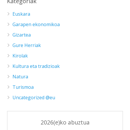
Kategoriak
Euskara
Garapen ekonomikoa
Gizartea
Gure Herriak
Kirolak
Kultura eta tradizioak
Natura
Turismoa
Uncategorized @eu
2026(e)ko abuztua