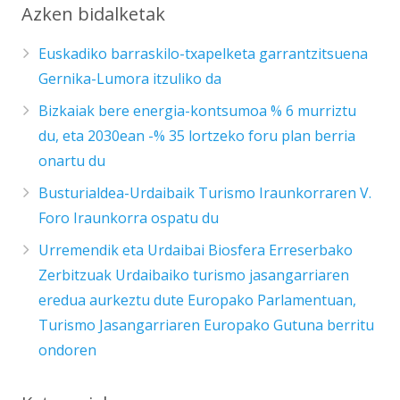
Azken bidalketak
Euskadiko barraskilo-txapelketa garrantzitsuena
Gernika-Lumora itzuliko da
Bizkaiak bere energia-kontsumoa % 6 murriztu
du, eta 2030ean -% 35 lortzeko foru plan berria
onartu du
Busturialdea-Urdaibaik Turismo Iraunkorraren V.
Foro Iraunkorra ospatu du
Urremendik eta Urdaibai Biosfera Erreserbako
Zerbitzuak Urdaibaiko turismo jasangarriaren
eredua aurkeztu dute Europako Parlamentuan,
Turismo Jasangarriaren Europako Gutuna berritu
ondoren