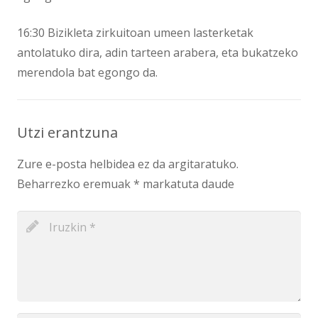
16:30 Bizikleta zirkuitoan umeen lasterketak
antolatuko dira, adin tarteen arabera, eta bukatzeko
merendola bat egongo da.
Utzi erantzuna
Zure e-posta helbidea ez da argitaratuko.
Beharrezko eremuak
*
markatuta daude